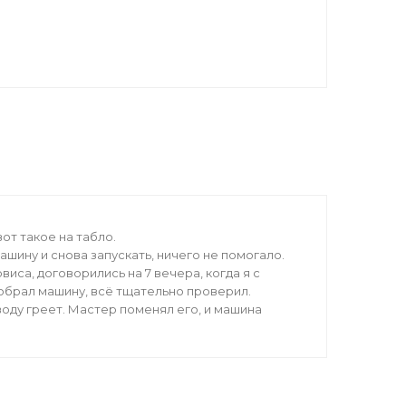
от такое на табло.
шину и снова запускать, ничего не помогало.
виса, договорились на 7 вечера, когда я с
обрал машину, всё тщательно проверил.
воду греет. Мастер поменял его, и машина