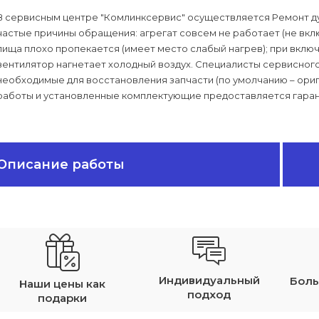
В сервисным центре "Комлинксервис" осуществляется Ремонт д
частые причины обращения: агрегат совсем не работает (не вклю
пища плохо пропекается (имеет место слабый нагрев); при вклю
вентилятор нагнетает холодный воздух. Специалисты сервисного
необходимые для восстановления запчасти (по умолчанию – ориги
работы и установленные комплектующие предоставляется гаран
Описание работы
Индивидуальный
Боль
Наши цены как
подход
подарки