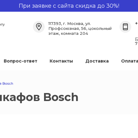
При заявке с сайта скидка до 30%!
+
117393, г. Москва, ул.
нту
Профсоюзная, 56, цокольный
этаж, комната 204
Б
7
Вопрос-ответ
Контакты
Доставка
Оплат
в Bosch
шкафов Bosch