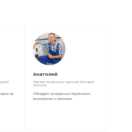
Анатолий
ерной
Мастер по ремонту крупной бытовой
техники
торых не
Обладает немереным терпением,
внимателен к мелочам.