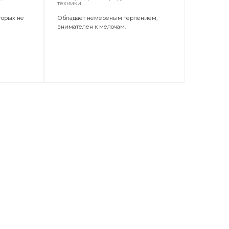
техники
торых не
Обладает немереным терпением,
внимателен к мелочам.