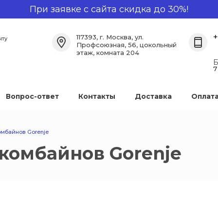
При заявке с сайта скидка до 30%!
+
117393, г. Москва, ул.
нту
Профсоюзная, 56, цокольный
этаж, комната 204
Б
7
Вопрос-ответ
Контакты
Доставка
Оплат
омбайнов Gorenje
комбайнов Gorenje