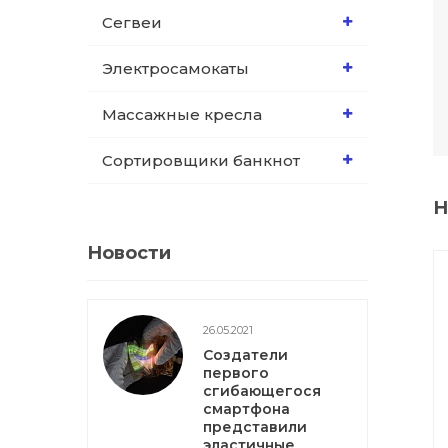
Сегвеи
Электросамокаты
Массажные кресла
Сортировщики банкнот
Н
Новости
26.05.2021
Создатели
первого
сгибающегося
смартфона
представили
эластичные