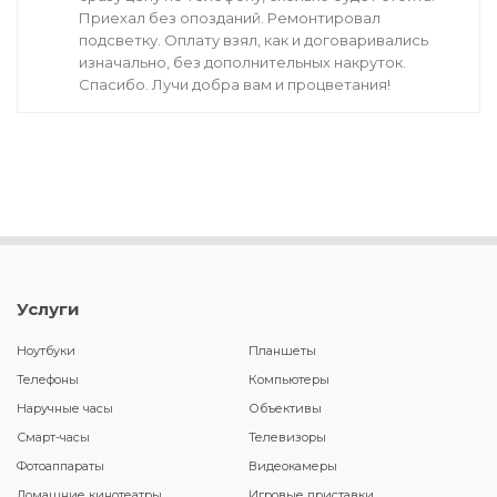
Приехал без опозданий. Ремонтировал
подсветку. Оплату взял, как и договаривались
изначально, без дополнительных накруток.
Спасибо. Лучи добра вам и процветания!
Услуги
Ноутбуки
Планшеты
Телефоны
Компьютеры
Наручные часы
Объективы
Смарт-часы
Телевизоры
Фотоаппараты
Видеокамеры
Домашние кинотеатры
Игровые приставки