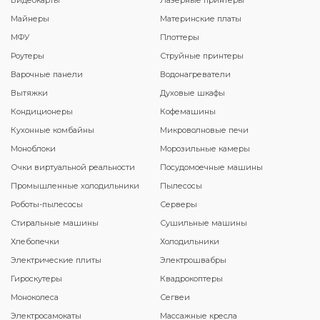
Видеокарты
Лазерные принтеры
Майнеры
Материнские платы
МФУ
Плоттеры
Роутеры
Струйные принтеры
Варочные панели
Водонагреватели
Вытяжки
Духовые шкафы
Кондиционеры
Кофемашины
Кухонные комбайны
Микроволновые печи
Моноблоки
Морозильные камеры
Очки виртуальной реальности
Посудомоечные машины
Промышленные холодильники
Пылесосы
Роботы-пылесосы
Серверы
Стиральные машины
Сушильные машины
Хлебопечки
Холодильники
Электрические плиты
Электрошвабры
Гироскутеры
Квадрокоптеры
Моноколеса
Сегвеи
Электросамокаты
Массажные кресла