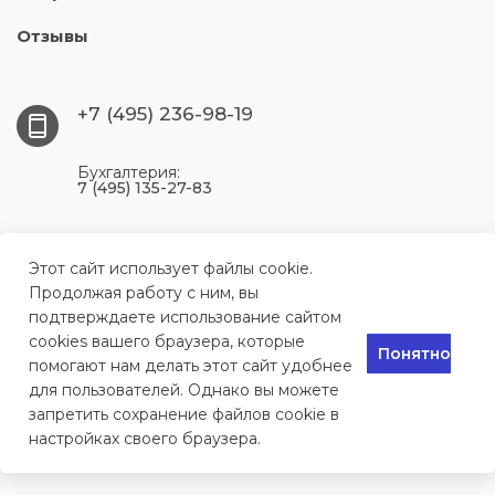
Отзывы
+7 (495) 236-98-19
Бухгалтерия:
7 (495) 135-27-83
117393, г. Москва, ул. Профсоюзная, 56, цокольный
этаж, комната 204
Этот сайт использует файлы cookie.
Продолжая работу с ним, вы
подтверждаете использование сайтом
info@remontkomlink.ru
cookies вашего браузера, которые
Понятно
помогают нам делать этот сайт удобнее
для пользователей. Однако вы можете
Сервисный центр по ремонту техники в Москве, 2024
запретить сохранение файлов cookie в
настройках своего браузера.