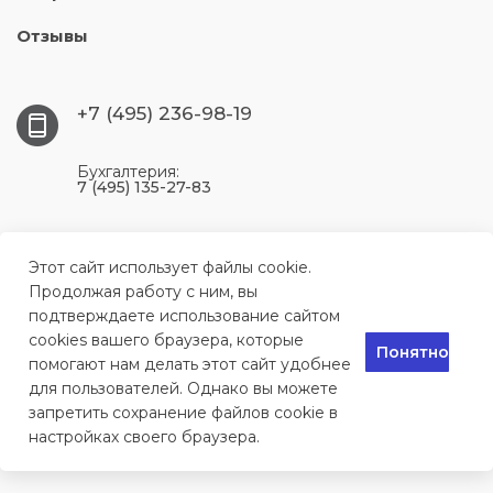
Отзывы
+7 (495) 236-98-19
Бухгалтерия:
7 (495) 135-27-83
117393, г. Москва, ул. Профсоюзная, 56, цокольный
этаж, комната 204
Этот сайт использует файлы cookie.
Продолжая работу с ним, вы
подтверждаете использование сайтом
info@remontkomlink.ru
cookies вашего браузера, которые
Понятно
помогают нам делать этот сайт удобнее
для пользователей. Однако вы можете
Сервисный центр по ремонту техники в Москве, 2024
запретить сохранение файлов cookie в
настройках своего браузера.