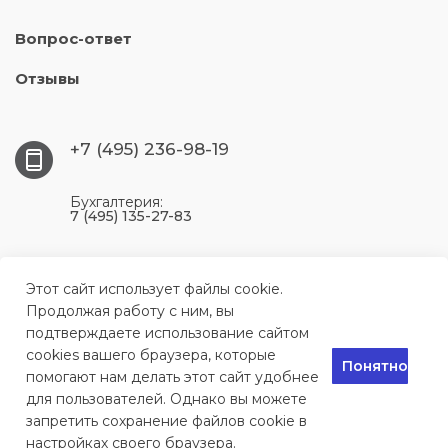
Вопрос-ответ
Отзывы
+7 (495) 236-98-19
Бухгалтерия:
7 (495) 135-27-83
117393, г. Москва, ул. Профсоюзная, 56, цокольный
этаж, комната 204
Этот сайт использует файлы cookie.
Продолжая работу с ним, вы
подтверждаете использование сайтом
info@remontkomlink.ru
cookies вашего браузера, которые
Понятно
помогают нам делать этот сайт удобнее
для пользователей. Однако вы можете
Сервисный центр по ремонту техники в Москве, 2024
запретить сохранение файлов cookie в
настройках своего браузера.