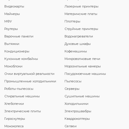
Видеокарты
Лазерные принтеры
Майнеры
Материнские платы
МФУ
Плоттеры
Роутеры
Струйные принтеры
Варочные панели
Водонагреватели
Вытяжки
Духовые шкафы
Кондиционеры
Кофемашины
Кухонные комбайны
Микроволновые печи
Моноблоки
Морозильные камеры
Очки виртуальной реальности
Посудомоечные машины
Промышленные холодильники
Пылесосы
Роботы-пылесосы
Серверы
Стиральные машины
Сушильные машины
Хлебопечки
Холодильники
Электрические плиты
Электрошвабры
Гироскутеры
Квадрокоптеры
Моноколеса
Сегвеи