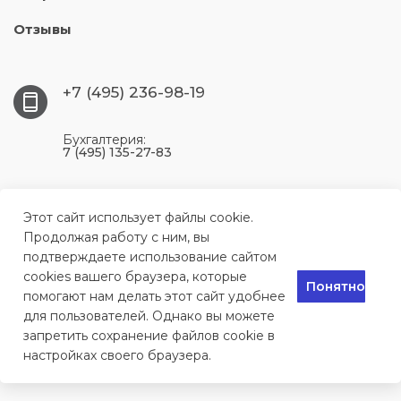
Отзывы
+7 (495) 236-98-19
Бухгалтерия:
7 (495) 135-27-83
117393, г. Москва, ул. Профсоюзная, 56, цокольный
этаж, комната 204
Этот сайт использует файлы cookie.
Продолжая работу с ним, вы
подтверждаете использование сайтом
info@remontkomlink.ru
cookies вашего браузера, которые
Понятно
помогают нам делать этот сайт удобнее
для пользователей. Однако вы можете
Сервисный центр по ремонту техники в Москве, 2024
запретить сохранение файлов cookie в
настройках своего браузера.