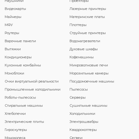
Наушники
Проекторы
Видеокарты
Лазерные принтеры
Майнеры
Материнские платы
МФУ
Плоттеры
Роутеры
Струйные принтеры
Варочные панели
Водонагреватели
Вытяжки
Духовые шкафы
Кондиционеры
Кофемашины
Кухонные комбайны
Микроволновые печи
Моноблоки
Морозильные камеры
Очки виртуальной реальности
Посудомоечные машины
Промышленные холодильники
Пылесосы
Роботы-пылесосы
Серверы
Стиральные машины
Сушильные машины
Хлебопечки
Холодильники
Электрические плиты
Электрошвабры
Гироскутеры
Квадрокоптеры
Моноколеса
Сегвеи