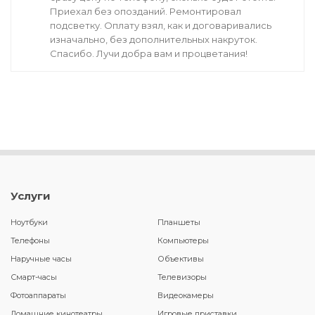
Приехал без опозданий. Ремонтировал
подсветку. Оплату взял, как и договаривались
изначально, без дополнительных накруток.
Спасибо. Лучи добра вам и процветания!
Услуги
Ноутбуки
Планшеты
Телефоны
Компьютеры
Наручные часы
Объективы
Смарт-часы
Телевизоры
Фотоаппараты
Видеокамеры
Домашние кинотеатры
Игровые приставки