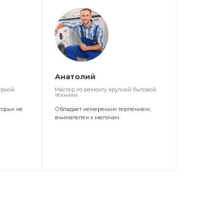
Анатолий
ерной
Мастер по ремонту крупной бытовой
техники
торых не
Обладает немереным терпением,
внимателен к мелочам.