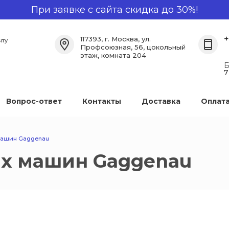
При заявке с сайта скидка до 30%!
+
117393, г. Москва, ул.
нту
Профсоюзная, 56, цокольный
этаж, комната 204
Б
7
Вопрос-ответ
Контакты
Доставка
Оплат
машин Gaggenau
х машин Gaggenau