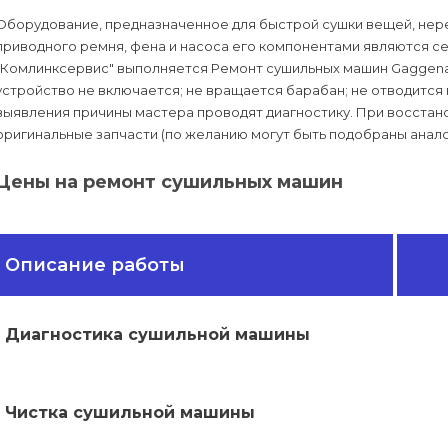
Оборудование, предназначенное для быстрой сушки вещей, нере
приводного ремня, фена и насоса его компонентами являются се
"Комлинксервис" выполняется Ремонт сушильных машин Gaggena
устройство не включается; не вращается барабан; не отводится в
выявления причины мастера проводят диагностику. При восста
оригинальные запчасти (по желанию могут быть подобраны анало
Цены на ремонт сушильных машин
Описание работы
Диагностика сушильной машины
Чистка сушильной машины