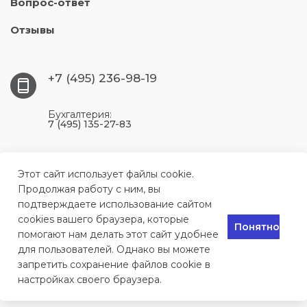
Вопрос-ответ
Отзывы
+7 (495) 236-98-19
Бухгалтерия:
7 (495) 135-27-83
117393, г. Москва, ул. Профсоюзная, 56, цокольный
этаж, комната 204
Этот сайт использует файлы cookie.
Продолжая работу с ним, вы
подтверждаете использование сайтом
info@remontkomlink.ru
cookies вашего браузера, которые
Понятно
помогают нам делать этот сайт удобнее
для пользователей. Однако вы можете
Сервисный центр по ремонту техники в Москве, 2024
запретить сохранение файлов cookie в
настройках своего браузера.