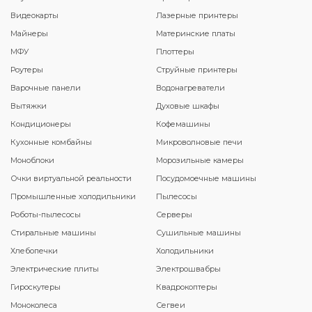
Видеокарты
Лазерные принтеры
Майнеры
Материнские платы
МФУ
Плоттеры
Роутеры
Струйные принтеры
Варочные панели
Водонагреватели
Вытяжки
Духовые шкафы
Кондиционеры
Кофемашины
Кухонные комбайны
Микроволновые печи
Моноблоки
Морозильные камеры
Очки виртуальной реальности
Посудомоечные машины
Промышленные холодильники
Пылесосы
Роботы-пылесосы
Серверы
Стиральные машины
Сушильные машины
Хлебопечки
Холодильники
Электрические плиты
Электрошвабры
Гироскутеры
Квадрокоптеры
Моноколеса
Сегвеи