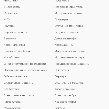
Наушники
Проекторы
Видеокарты
Лазерные принтеры
Майнеры
Материнские платы
МФУ
Плоттеры
Роутеры
Струйные принтеры
Варочные панели
Водонагреватели
Вытяжки
Духовые шкафы
Кондиционеры
Кофемашины
Кухонные комбайны
Микроволновые печи
Моноблоки
Морозильные камеры
Очки виртуальной реальности
Посудомоечные машины
Промышленные холодильники
Пылесосы
Роботы-пылесосы
Серверы
Стиральные машины
Сушильные машины
Хлебопечки
Холодильники
Электрические плиты
Электрошвабры
Гироскутеры
Квадрокоптеры
Моноколеса
Сегвеи