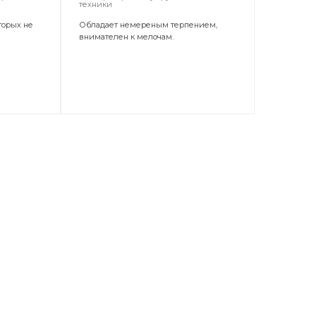
техники
торых не
Обладает немереным терпением,
внимателен к мелочам.