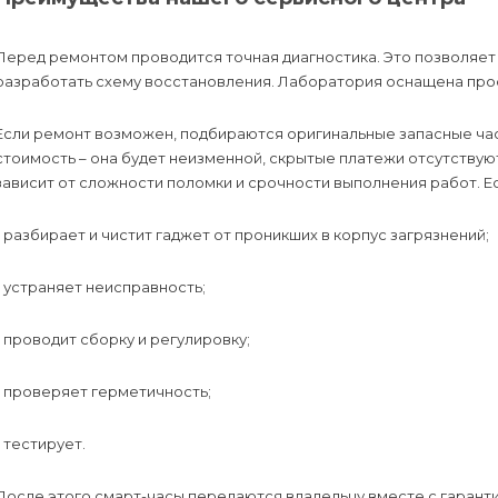
Перед ремонтом проводится точная диагностика. Это позволяет 
разработать схему восстановления. Лаборатория оснащена пр
Если ремонт возможен, подбираются оригинальные запасные час
стоимость – она будет неизменной, скрытые платежи отсутствую
зависит от сложности поломки и срочности выполнения работ. Ес
- разбирает и чистит гаджет от проникших в корпус загрязнений;
- устраняет неисправность;
- проводит сборку и регулировку;
- проверяет герметичность;
- тестирует.
После этого смарт-часы передаются владельцу вместе с гаран