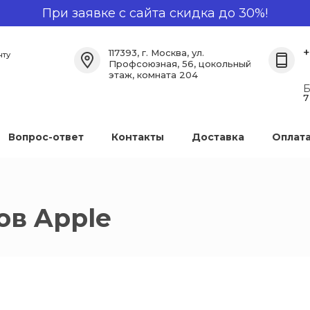
При заявке с сайта скидка до 30%!
+
117393, г. Москва, ул.
нту
Профсоюзная, 56, цокольный
этаж, комната 204
Б
7
Вопрос-ответ
Контакты
Доставка
Оплат
ов Apple