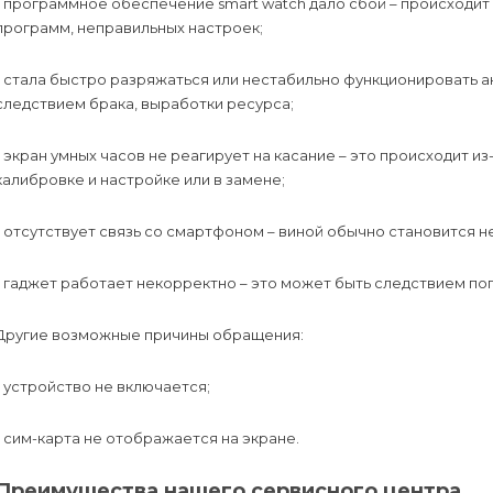
- программное обеспечение smart watch дало сбой – происходит
программ, неправильных настроек;
- стала быстро разряжаться или нестабильно функционировать а
следствием брака, выработки ресурса;
- экран умных часов не реагирует на касание – это происходит из
калибровке и настройке или в замене;
- отсутствует связь со смартфоном – виной обычно становится н
- гаджет работает некорректно – это может быть следствием поп
Другие возможные причины обращения:
- устройство не включается;
- сим-карта не отображается на экране.
Преимущества нашего сервисного центра