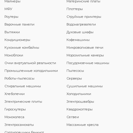
Майнеры
Материнские платы
МФУ
Плоттеры
Роутеры
Струйные принтеры
Варочные панели
Водонагреватели
Вытяжки
Духовые шкафы
Кондиционеры
Кофемашины
Кухонные комбайны
Микроволновые печи
Моноблоки
Морозильные камеры
Очки виртуальной реальности
Посудомоечные машины
Промышленные холодильники
Пылесосы
Роботы-пылесосы
Серверы
Стиральные машины
Сушильные машины
Хлебопечки
Холодильники
Электрические плиты
Электрошвабры
Гироскутеры
Квадрокоптеры
Моноколеса
Сегвеи
Электросамокаты
Массажные кресла
Сортировщики банкнот